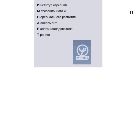
И
нститут изучения
M
отивационного и
П
П
ерсонального развития
A
ссессмент
P
абота исследователя
T
ренинг