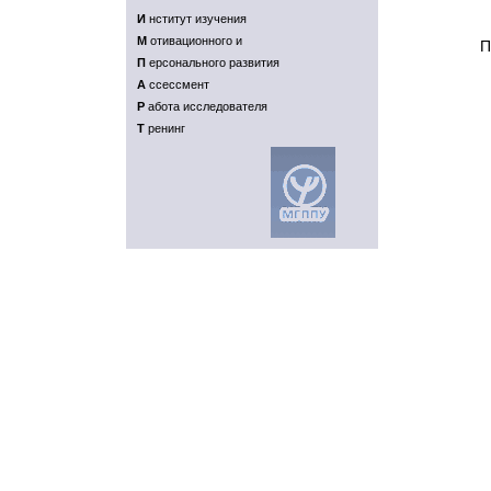
И
нститут изучения
M
отивационного и
П
П
ерсонального развития
A
ссессмент
P
абота исследователя
T
ренинг