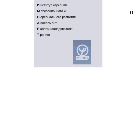
И
нститут изучения
M
отивационного и
П
П
ерсонального развития
A
ссессмент
P
абота исследователя
T
ренинг